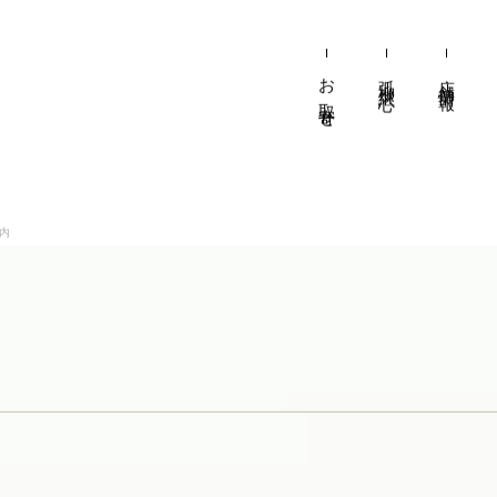
お取寄せ
弧柳継心
店舗情報
弧柳継心
店舗情報
お知らせ
お品書き
弧柳について
ご挨拶
内