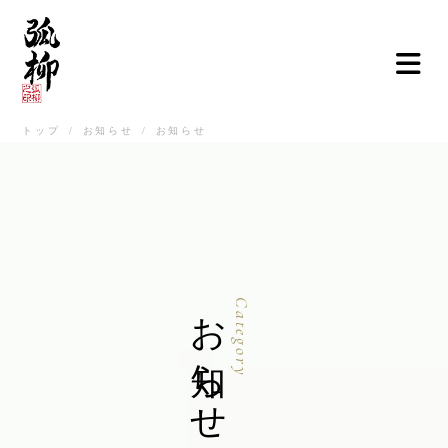
トップ
/
お知らせ
/
お知らせ
ご挨拶
弧柳について
お品書き
お知らせ
お知らせ
Category
店舗情報
弧柳継心
お取寄せ