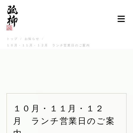
トップ
/
お知らせ
/
１０月・１１月・１２月 ランチ営業日のご案内
ご挨拶
弧柳について
お品書き
お知らせ
店舗情報
１０月・１１月・１２
弧柳継心
月 ランチ営業日のご案
お取寄せ