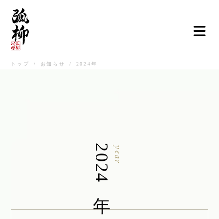
トップ
/
お知らせ
/
2024年
ご挨拶
弧柳について
お品書き
お知らせ
2024年
year
店舗情報
弧柳継心
お取寄せ