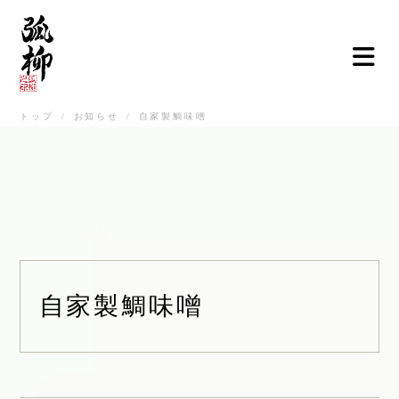
トップ
/
お知らせ
/
自家製鯛味噌
ご挨拶
弧柳について
お品書き
お知らせ
店舗情報
自家製鯛味噌
弧柳継心
お取寄せ