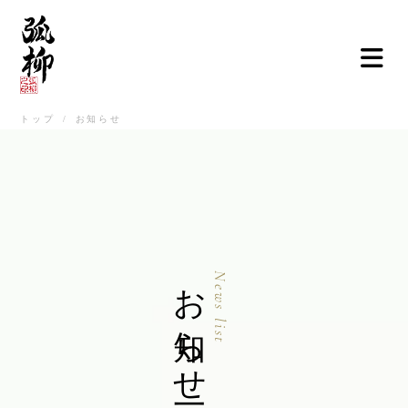
トップ
/
お知らせ
ご挨拶
弧柳について
お品書き
お知らせ
お知らせ一覧
News list
店舗情報
弧柳継心
お取寄せ