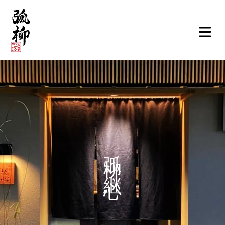
ご挨拶
弧柳について
お品書き
お知らせ
弧柳 継心
店舗情報
弧柳継心
お取寄せ