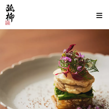
ご挨拶
弧柳について
お品書き
お知らせ
店舗情報
弧柳継心
お取寄せ